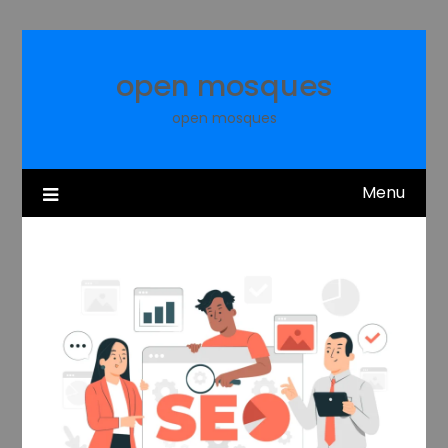
Skip
to
content
open mosques
open mosques
Menu