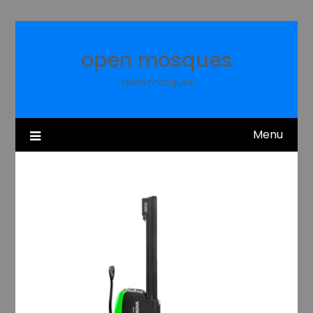
Skip
to
content
open mosques
open mosques
Menu